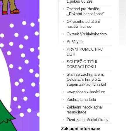
1.pokus 65,29s
Obchod pro Hasiče
,,Požární bezpečnost"
Okresního sdružení
hasičů Trutnov
Okrsek Vrchlabsko foto
Požáry.cz
PRVNÍ POMOC PRO
DĚTI
SOUTĚŽ O TITUL
DOBRÁCI ROKU
Staň se záchranářem:
Celostátní hra pro 1.
stupeň základních škol
www.phoenix-hasici.cz
Záchrana na ledu
Základní neodkladná
resuscitace
Život zachraňující úkony
Základní informace