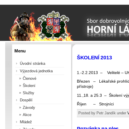
Menu
ŠKOLENÍ 2013
Úvodní stránka
Výjezdová jednotka
1.-2.2.2013 – Velitelé – UH
Členové
Březen – Lékařské prohlíd
Školení
přístroje)
Služby
11.,18. a 25.3 – Školení vý
Dospělí
Říjen – Strojníci
Závody
Posted by Petr Jandík under
Akce
Mládež
Pozvánka na ples