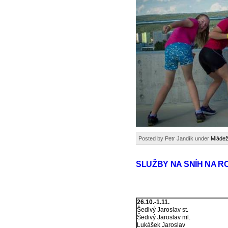
Posted by Petr Jandík under
Mládež
SLUŽBY NA SNÍH NA RO
26.10.-1.11.
Šedivý Jaroslav st.
Šedivý Jaroslav ml.
Lukášek Jaroslav