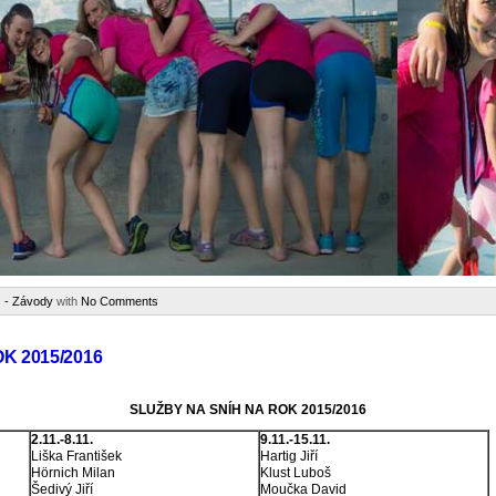
 - Závody
with
No Comments
K 2015/2016
SLUŽBY NA SNÍH NA ROK 2015/2016
2.11.-8.11.
9.11.-15.11.
Liška František
Hartig Jiří
Hörnich Milan
Klust Luboš
Šedivý Jiří
Moučka David