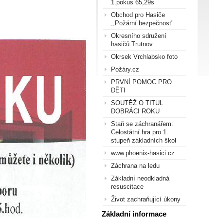
1.pokus 65,29s
Obchod pro Hasiče
,,Požární bezpečnost"
Okresního sdružení
hasičů Trutnov
Okrsek Vrchlabsko foto
Požáry.cz
PRVNÍ POMOC PRO
DĚTI
SOUTĚŽ O TITUL
DOBRÁCI ROKU
Staň se záchranářem:
Celostátní hra pro 1.
stupeň základních škol
www.phoenix-hasici.cz
Záchrana na ledu
Základní neodkladná
resuscitace
Život zachraňující úkony
Základní informace