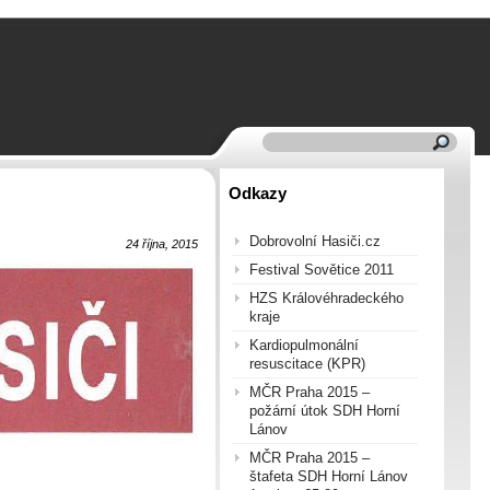
Odkazy
Dobrovolní Hasiči.cz
24 října, 2015
Festival Sovětice 2011
HZS Královéhradeckého
kraje
Kardiopulmonální
resuscitace (KPR)
MČR Praha 2015 –
požární útok SDH Horní
Lánov
MČR Praha 2015 –
štafeta SDH Horní Lánov