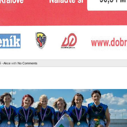
í - Akce
with
No Comments