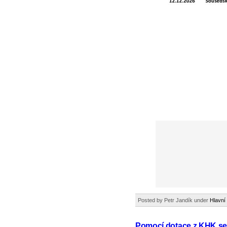
Posted by Petr Jandík under
Hlavní
Pomocí dotace z KHK se p