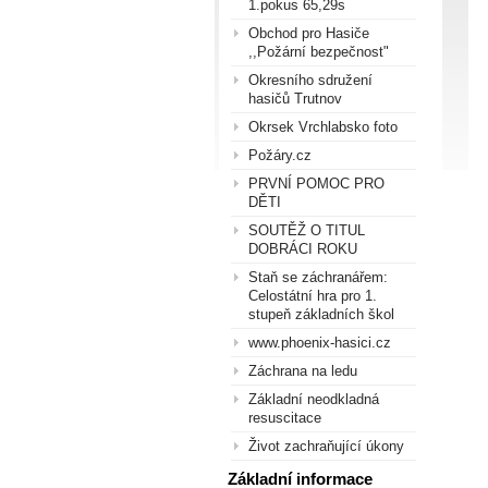
1.pokus 65,29s
Obchod pro Hasiče
,,Požární bezpečnost"
Okresního sdružení
hasičů Trutnov
Okrsek Vrchlabsko foto
Požáry.cz
PRVNÍ POMOC PRO
DĚTI
SOUTĚŽ O TITUL
DOBRÁCI ROKU
Staň se záchranářem:
Celostátní hra pro 1.
stupeň základních škol
www.phoenix-hasici.cz
Záchrana na ledu
Základní neodkladná
resuscitace
Život zachraňující úkony
Základní informace