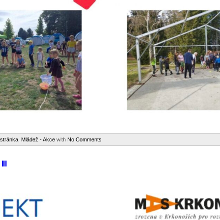
 stránka
,
Mládež - Akce
with
No Comments
II