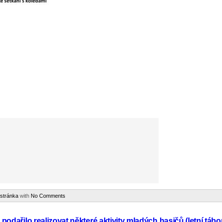
 stránka
with
No Comments
odařilo realizovat některé aktivity mladých hasičů (letní tábo